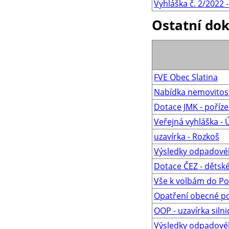
Vyhláška č. 2/2022 
Ostatní do
FVE Obec Slatina
Nabídka nemovitost
Dotace JMK - poříz
Veřejná vyhláška - 
uzavírka - Rozkoš
Výsledky odpadovéh
Dotace ČEZ - dětské
Vše k volbám do P
Opatření obecné p
OOP - uzavírka silnic
Výsledky odpadovéh