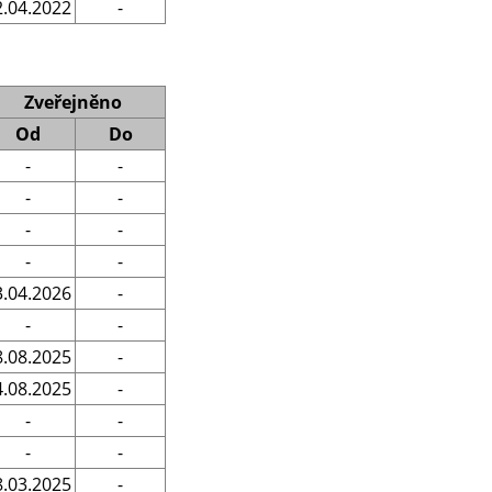
2.04.2022
-
Zveřejněno
Od
Do
-
-
-
-
-
-
-
-
3.04.2026
-
-
-
8.08.2025
-
4.08.2025
-
-
-
-
-
8.03.2025
-