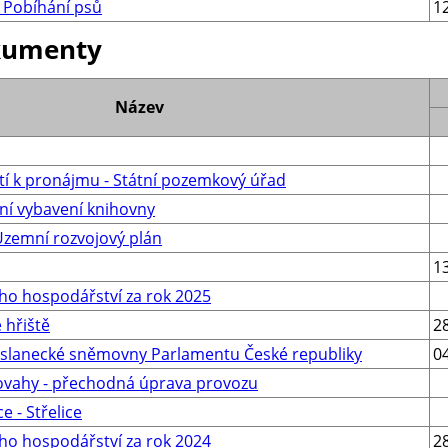
- Pobíhání psů
1
kumenty
Název
í k pronájmu - Státní pozemkový úřad
ení vybavení knihovny
Územní rozvojový plán
1
o hospodářství za rok 2025
 hřiště
2
oslanecké sněmovny Parlamentu České republiky
0
ovahy - přechodná úprava provozu
e - Střelice
o hospodářství za rok 2024
2