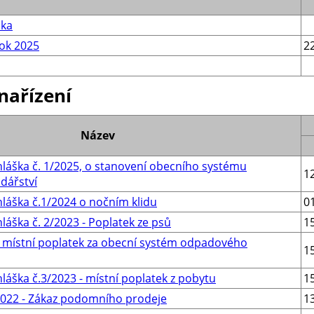
ska
rok 2025
2
nařízení
Název
láška č. 1/2025, o stanovení obecního systému
1
dářství
láška č.1/2024 o nočním klidu
0
áška č. 2/2023 - Poplatek ze psů
1
 - místní poplatek za obecní systém odpadového
1
áška č.3/2023 - místní poplatek z pobytu
1
/2022 - Zákaz podomního prodeje
1