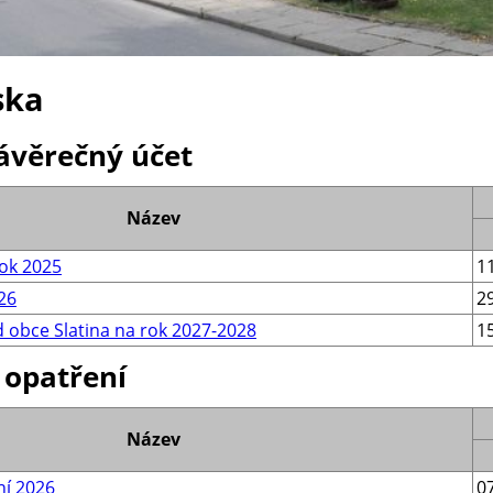
ska
ávěrečný účet
Název
rok 2025
1
26
2
 obce Slatina na rok 2027-2028
1
 opatření
Název
ní 2026
0