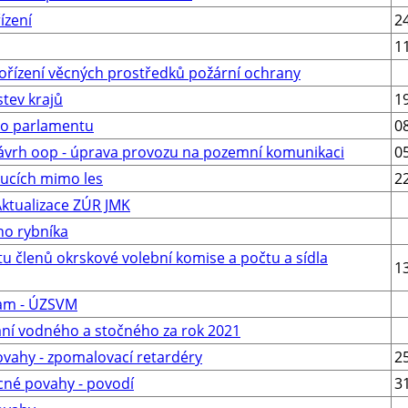
ízení
2
1
ořízení věcných prostředků požární ochrany
stev krajů
1
ho parlamentu
0
návrh oop - úprava provozu na pozemní komunikaci
0
oucích mimo les
2
Aktualizace ZÚR JMK
ho rybníka
u členů okrskové volební komise a počtu a sídla
1
nam - ÚZSVM
ní vodného a stočného za rok 2021
vahy - zpomalovací retardéry
2
cné povahy - povodí
3