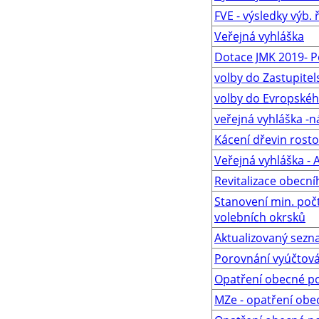
FVE - výsledky výb. ř
Veřejná vyhláška
Dotace JMK 2019- P
volby do Zastupitel
volby do Evropské
veřejná vyhláška -
Kácení dřevin rost
Veřejná vyhláška - 
Revitalizace obecní
Stanovení min. počt
volebních okrsků
Aktualizovaný sez
Porovnání vyúčtová
Opatření obecné po
MZe - opatření obe