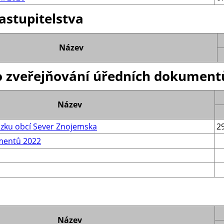
astupitelstva
Název
 zveřejňování úředních dokument
Název
zku obcí Sever Znojemska
2
mentů 2022
Název