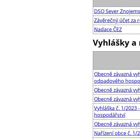
DSO Sever Znojem
Závěrečný účet za 
Nadace ČEZ
Vyhlášky a 
Obecně závazná vyh
odpadového hospo
Obecně závazná vyh
Obecně závazná vyhl
Vyhláška č. 1/2023
hospodářství
Obecně závazná vyhl
Nařízení obce č. 1