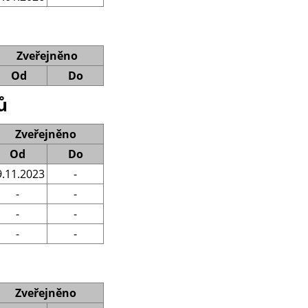
Zveřejněno
Od
Do
ů
Zveřejněno
Od
Do
9.11.2023
-
-
-
-
-
-
-
Zveřejněno