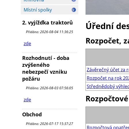
Místní spolky
2. vyjížďka traktorů
Úřední de
Přidáno: 2026-08-04 11:36:25
Rozpočet, z
zde
Rozhodnutí - doba
zvýšeného
Závěrečný účet za 
nebezpečí vzniku
Rozpočet na rok 20
požáru
Střednědobý výhled
Přidáno: 2026-08-03 07:56:05
Rozpočtové
zde
Obchod
Přidáno: 2026-07-17 15:37:27
Rozpočtová opatře