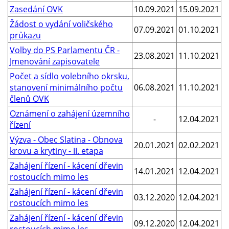
Zasedání OVK
10.09.2021
15.09.2021
Žádost o vydání voličského
07.09.2021
01.10.2021
průkazu
Volby do PS Parlamentu ČR -
23.08.2021
11.10.2021
Jmenování zapisovatele
Počet a sídlo volebního okrsku,
stanovení minimálního počtu
06.08.2021
11.10.2021
členů OVK
Oznámení o zahájení územního
-
12.04.2021
řízení
Výzva - Obec Slatina - Obnova
20.01.2021
02.02.2021
krovu a krytiny - II. etapa
Zahájení řízení - kácení dřevin
14.01.2021
12.04.2021
rostoucích mimo les
Zahájení řízení - kácení dřevin
03.12.2020
12.04.2021
rostoucích mimo les
Zahájení řízení - kácení dřevin
09.12.2020
12.04.2021
rostoucích mimo les