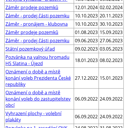
Záměr prodeje pozemků
12.01.2024
02.02.2024
Záměr - prodej části pozemku
10.10.2023
20.11.2023
Záměr - pronájem - klubovna
10.10.2023
30.10.2023
Záměr prodeje pozemků
01.08.2023
15.09.2023
Záměr - prodej části pozemku
09.06.2023
27.06.2023
Státní pozemkový úřad
09.02.2023
03.05.2023
Pozvánka na valnou hromadu
18.01.2023
08.02.2023
HS Slatina - Újezd
Oznámení o době a místě
konání voleb Prezidenta České
27.12.2022
15.01.2023
republiky
Oznámení o době a místě
konání voleb do zastupitelstev
06.09.2022
24.09.2022
obcí
Vyhrazení plochy - volební
06.09.2022
24.09.2022
plakáty
Pozvánka na 1. zasedání OVK
24.08.2022
31.08.2022