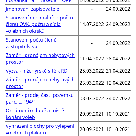
Jmenování zapisovatele
-
24.09.2022
Stanovení minimálního počtu
členů OVK, počtu a sídla
14.07.2022
24.09.2022
volebních okrsků
Stanovení počtu členů
-
24.09.2022
zastupitelstva
Záměr - pronájem nebytových
11.04.2022
28.04.2022
prostor
Výzva - Inženýrské sítě k RD
25.03.2022
21.04.2022
Záměr - pronájem nebytových
25.03.2022
12.04.2022
prostor
Záměr - prodej části pozemku
08.02.2022
24.02.2022
parc. č. 194/1
Oznámení o době a místě
20.09.2021
10.10.2021
konání voleb
Vyhrazení plochy pro vylepení
20.09.2021
10.10.2021
volebních plakátů