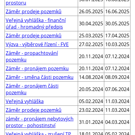
prostoru
Záměr prodeje pozemků
26.05.2025
16.06.2025
Veřejná vyhláška - finanční
30.04.2025
30.05.2025
úřad - hromadný předpis
Záměr prodeje pozemků
25.03.2025
17.04.2025
Výzva - výběrové řízení - FVE
27.02.2025
10.03.2025
Záměr - propachtování
20.11.2024
07.12.2024
pozemku
Záměr - pronájem pozemku
20.11.2024
07.12.2024
Záměr - směna části pozemku
14.08.2024
08.09.2024
Záměr - pronájem části
20.05.2024
07.06.2024
pozemku
Veřejná vyhláška
05.02.2024
11.03.2024
Záměr prodeje pozemků
23.02.2024
11.03.2024
záměr - pronájem nebytových
31.01.2024
04.03.2024
prostor - pohostinství
Veřejná vyhláška - zrušení TP
18.01.2024
05.02.2024