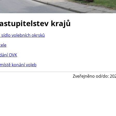
astupitelstev krajů
 sídlo volebních okrsků
tele
edání OVK
místě konání voleb
Zveřejněno od/do: 20