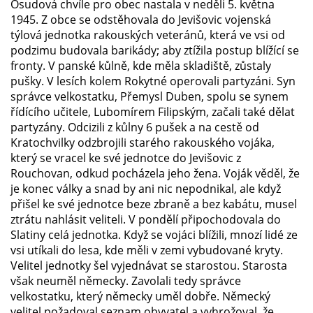
Osudová chvíle pro obec nastala v neděli 5. května
1945. Z obce se odstěhovala do Jevišovic vojenská
týlová jednotka rakouských veteránů, která ve vsi od
podzimu budovala barikády; aby ztížila postup blížící se
fronty. V panské kůlně, kde měla skladiště, zůstaly
pušky. V lesích kolem Rokytné operovali partyzáni. Syn
správce velkostatku, Přemysl Duben, spolu se synem
řídícího učitele, Lubomírem Filipským, začali také dělat
partyzány. Odcizili z kůlny 6 pušek a na cestě od
Kratochvilky odzbrojili starého rakouského vojáka,
který se vracel ke své jednotce do Jevišovic z
Rouchovan, odkud pocházela jeho žena. Voják věděl, že
je konec války a snad by ani nic nepodnikal, ale když
přišel ke své jednotce beze zbraně a bez kabátu, musel
ztrátu nahlásit veliteli. V pondělí připochodovala do
Slatiny celá jednotka. Když se vojáci blížili, mnozí lidé ze
vsi utíkali do lesa, kde měli v zemi vybudované kryty.
Velitel jednotky šel vyjednávat se starostou. Starosta
však neuměl německy. Zavolali tedy správce
velkostatku, který německy uměl dobře. Německý
velitel požadoval seznam obyvatel a vyhrožoval, že