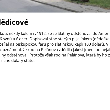
ědicové
lkou, někdy kolem r. 1912, se ze Slatiny odstěhoval do Ame
 6 synů a 6 dcer. Dopisoval si se starým p. Jelínkem (dědečke
posílal na biskupickou faru pro slatinskou kapli 100 dolarů. V
bec oznámení, že rodina Pelánova zdědila jakési jmění po ně
atiny odstěhoval. Protože však rodina Pelánova, která by ho zn
slané dolary státu.