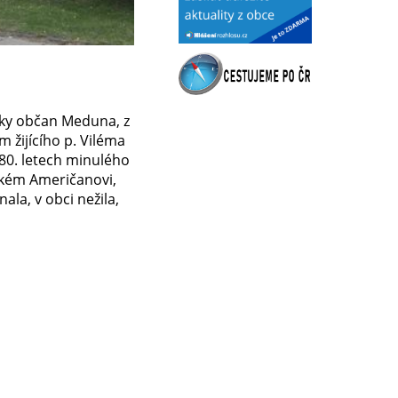
riky občan Meduna, z
m žijícího p. Viléma
 80. letech minulého
jakém Američanovi,
ala, v obci nežila,