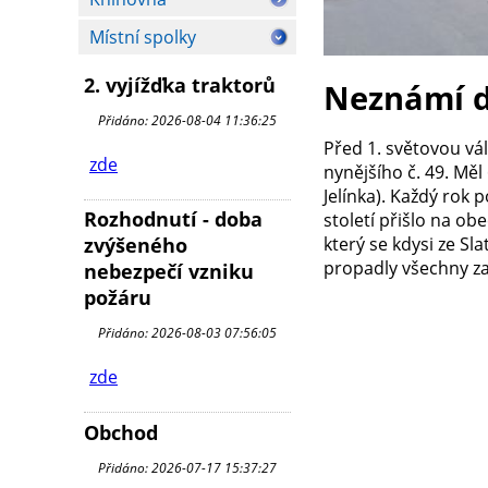
Místní spolky
2. vyjížďka traktorů
Neznámí d
Přidáno: 2026-08-04 11:36:25
Před 1. světovou vá
zde
nynějšího č. 49. Měl
Jelínka). Každý rok 
Rozhodnutí - doba
století přišlo na o
který se kdysi ze Sl
zvýšeného
propadly všechny za
nebezpečí vzniku
požáru
Přidáno: 2026-08-03 07:56:05
zde
Obchod
Přidáno: 2026-07-17 15:37:27