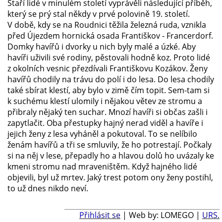
Staří lidé v minulém století vyprávěli následující příběh,
který se prý stal někdy v prvé polovině 19. století.
V době, kdy se na Roudnici těžila železná ruda, vznikla
před Újezdem hornická osada Františkov - Francerdorf.
Domky havířů i dvorky u nich byly malé a úzké. Aby
havíři uživili své rodiny, pěstovali hodně koz. Proto lidé
z okolních vesnic přezdívali Františkovu Kozákov. Ženy
havířů chodily na trávu do polí i do lesa. Do lesa chodily
také sbírat klestí, aby bylo v zimě čím topit. Sem-tam si
k suchému klestí ulomily i nějakou větev ze stromu a
přibraly nějaký ten suchar. Mnozí havíři si občas zašli i
zapytlačit. Oba přestupky hajný nerad viděl a havíře i
jejich ženy z lesa vyháněl a pokutoval. To se nelíbilo
ženám havířů a tři se smluvily, že ho potrestají. Počkaly
si na něj v lese, přepadly ho a hlavou dolů ho uvázaly ke
kmeni stromu nad mraveništěm. Když hajného lidé
objevili, byl už mrtev. Jaký trest potom ony ženy postihl,
to už dnes nikdo neví.
Přihlásit se
| Web by: LOMEGO |
URS.