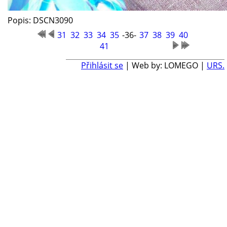
Popis: DSCN3090
31
32
33
34
35
-36-
37
38
39
40
41
Přihlásit se
| Web by: LOMEGO |
URS.