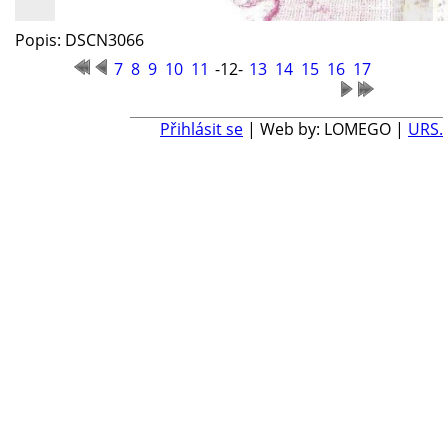
Popis: DSCN3066
7
8
9
10
11
-12-
13
14
15
16
17
Přihlásit se
| Web by: LOMEGO |
URS.