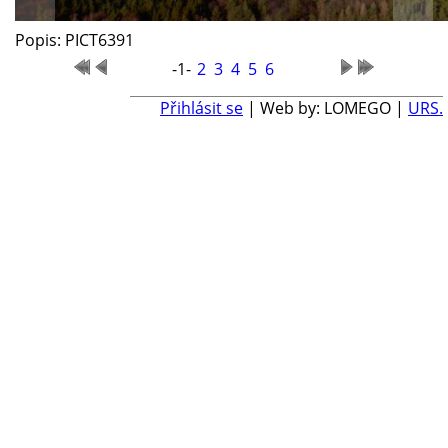
Popis: PICT6391
-1-
2
3
4
5
6
Přihlásit se
| Web by: LOMEGO |
URS.