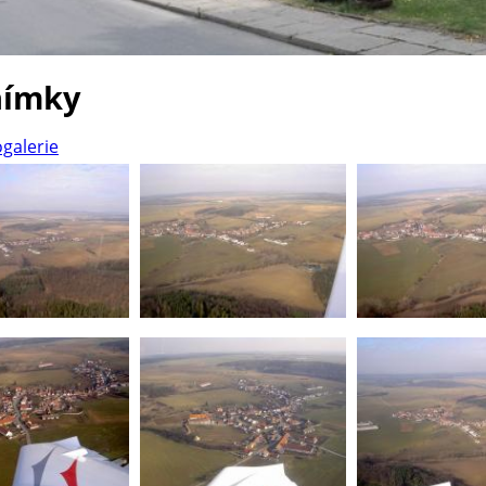
nímky
ogalerie