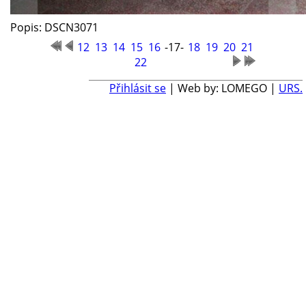
Popis: DSCN3071
12
13
14
15
16
-17-
18
19
20
21
22
Přihlásit se
| Web by: LOMEGO |
URS.