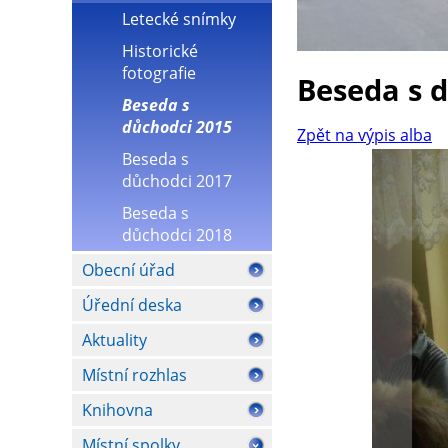
Letecké snímky
Historické
fotografie
Beseda s 
Beseda s
důchodci 2015
Zpět na výpis alba
Beseda s
důchodci 2017
Beseda s
důchodci 2018
Obecní úřad
Úřední deska
Aktuality
Místní rozhlas
Knihovna
Místní spolky