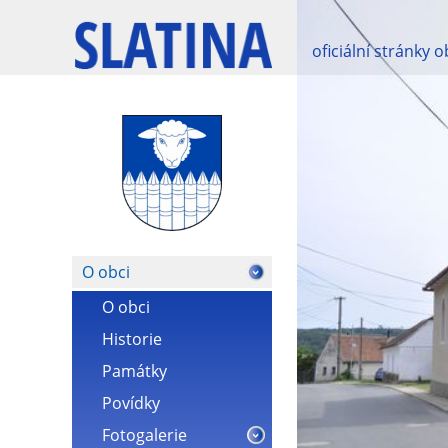
oficiální stránky 
O obci
O obci
Historie
Památky
Povídky
Fotogalerie