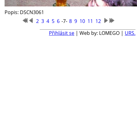
Popis: DSCN3061
2
3
4
5
6
-7-
8
9
10
11
12
Přihlásit se
| Web by: LOMEGO |
URS.