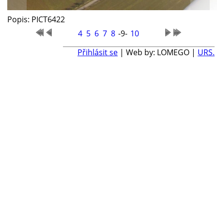
Popis: PICT6422
4
5
6
7
8
-9-
10
Přihlásit se
| Web by: LOMEGO |
URS.