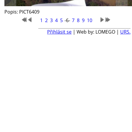
Popis: PICT6409
1
2
3
4
5
-6-
7
8
9
10
Přihlásit se
| Web by: LOMEGO |
URS.