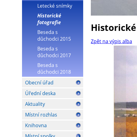
Letecké snímky
Historické
fotografie
Historické
Beseda s
důchodci 2015
Zpět na výpis alba
Beseda s
důchodci 2017
Beseda s
důchodci 2018
Obecní úřad
Úřední deska
Aktuality
Místní rozhlas
Knihovna
Místní spolky