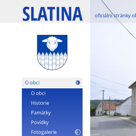
oficiální stránky 
O obci
O obci
Historie
Památky
Povídky
Fotogalerie