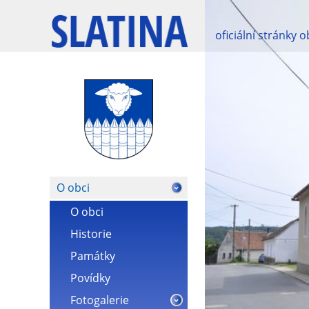
oficiální stránky 
O obci
O obci
Historie
Památky
Povídky
Fotogalerie