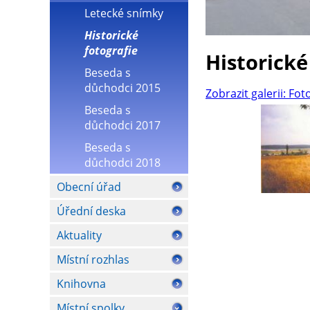
Letecké snímky
Historické
fotografie
Historické
Beseda s
důchodci 2015
Zobrazit galerii: Fot
Beseda s
důchodci 2017
Beseda s
důchodci 2018
Obecní úřad
Úřední deska
Aktuality
Místní rozhlas
Knihovna
Místní spolky